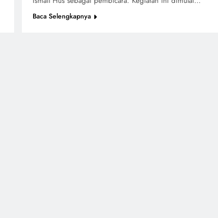
Ismail Hus sebagai pembicara. Kegiatan ini dimulai…
Baca Selengkapnya