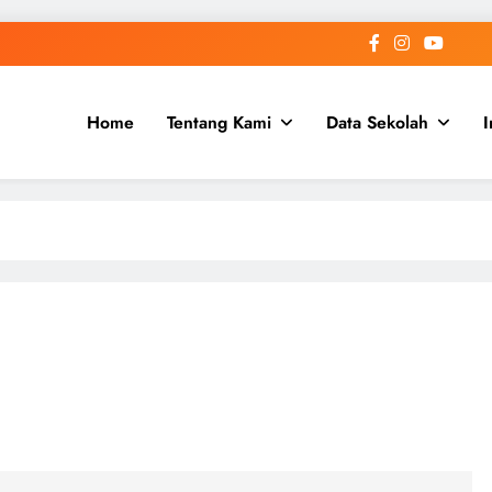
Home
Tentang Kami
Data Sekolah
I
 Aceh
h