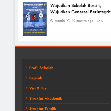
Wujudkan Sekolah Bersih,
Wujudkan Generasi Berintegrit
Admin
10 months ago
0
Profil Sekolah
Sejarah
Visi & Misi
Struktur Akademik
Struktur Tendik