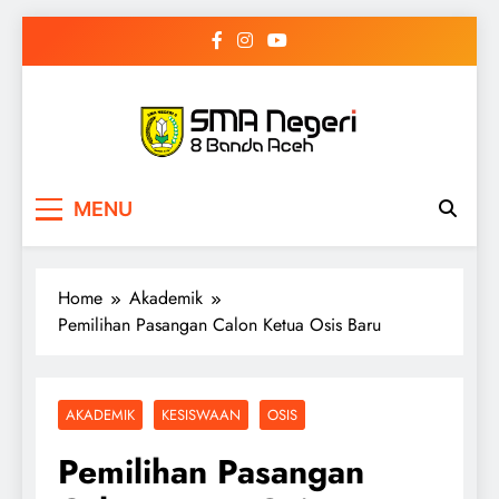
Skip
to
content
SMAN 8 Banda
Selamat Datang di Website SMAN 8 Banda
MENU
Aceh
Aceh
Home
Akademik
Pemilihan Pasangan Calon Ketua Osis Baru
AKADEMIK
KESISWAAN
OSIS
Pemilihan Pasangan