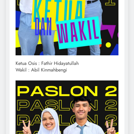
Ketua Osis : Fathir Hidayatullah
Wakil : Abil Kinmahbengi