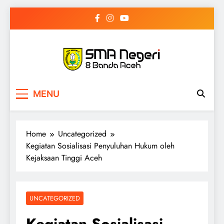
Skip
to
content
SMAN 8 Banda
Selamat Datang di Website SMAN 8 Banda
MENU
Aceh
Aceh
Home
Uncategorized
Kegiatan Sosialisasi Penyuluhan Hukum oleh
Kejaksaan Tinggi Aceh
UNCATEGORIZED
Kegiatan Sosialisasi