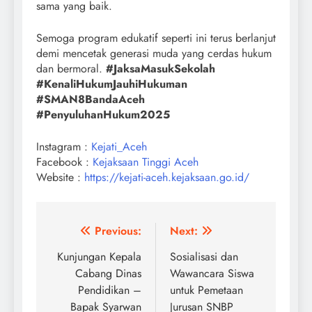
sama yang baik.
Semoga program edukatif seperti ini terus berlanjut
demi mencetak generasi muda yang cerdas hukum
dan bermoral.
#JaksaMasukSekolah
#KenaliHukumJauhiHukuman
#SMAN8BandaAceh
#PenyuluhanHukum2025
Instagram :
Kejati_Aceh
Facebook :
Kejaksaan Tinggi Aceh
Website :
https://kejati-aceh.kejaksaan.go.id/
Post
Previous:
Next:
navigation
Kunjungan Kepala
Sosialisasi dan
Cabang Dinas
Wawancara Siswa
Pendidikan –
untuk Pemetaan
Bapak Syarwan
Jurusan SNBP